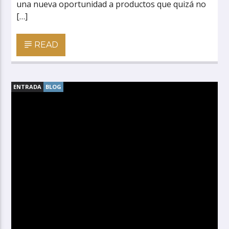
una nueva oportunidad a productos que quizá no
[…]
READ
ENTRADA
BLOG