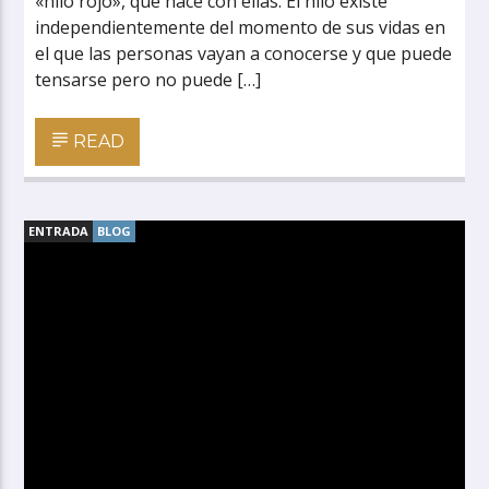
«hilo rojo», que nace con ellas. El hilo existe
independientemente del momento de sus vidas en
el que las personas vayan a conocerse y que puede
tensarse pero no puede […]
READ
ENTRADA
BLOG